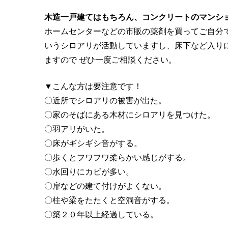
木造一戸建てはもちろん、コンクリートのマンシ
ホームセンターなどの市販の薬剤を買ってご自分
いうシロアリが活動していますし、床下など入り
ますので ぜひ一度ご相談ください。
▼こんな方は要注意です！
〇近所でシロアリの被害が出た。
〇家のそばにある木材にシロアリを見つけた。
〇羽アリがいた。
〇床がギシギシ音がする。
〇歩くとフワフワ柔らかい感じがする。
〇水回りにカビが多い。
〇扉などの建て付けがよくない。
〇柱や梁をたたくと空洞音がする。
〇築２０年以上経過している。